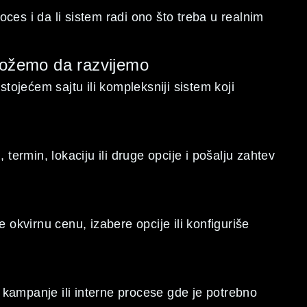
ces i da li sistem radi ono što treba u realnim
možemo da razvijemo
ojećem sajtu ili kompleksniji sistem koji
 termin, lokaciju ili druge opcije i pošalju zahtev
e okvirnu cenu, izabere opcije ili konfiguriše
 kampanje ili interne procese gde je potrebno