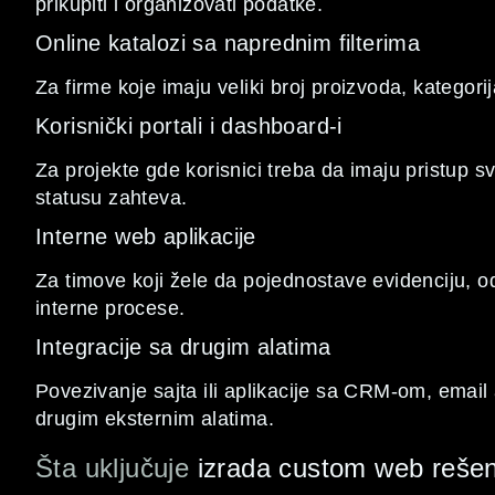
prikupiti i organizovati podatke.
Online katalozi sa naprednim filterima
Za firme koje imaju veliki broj proizvoda, kategorij
Korisnički portali i dashboard-i
Za projekte gde korisnici treba da imaju pristup s
statusu zahteva.
Interne web aplikacije
Za timove koji žele da pojednostave evidenciju, od
interne procese.
Integracije sa drugim alatima
Povezivanje sajta ili aplikacije sa CRM-om, email 
drugim eksternim alatima.
Šta uključuje
izrada custom web reše