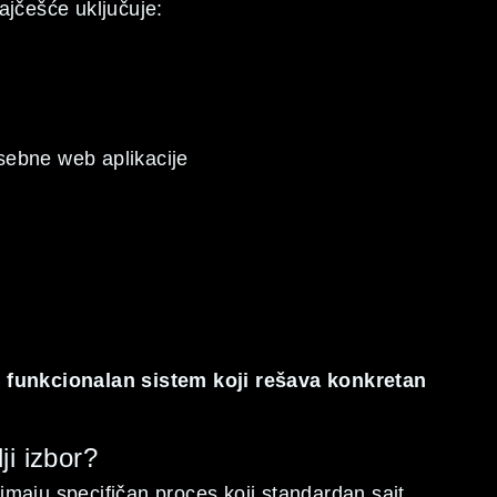
ajčešće uključuje:
sebne web aplikacije
ć funkcionalan sistem koji rešava konkretan
i izbor?
maju specifičan proces koji standardan sajt,