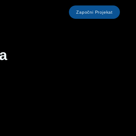
Započni Projekat
a