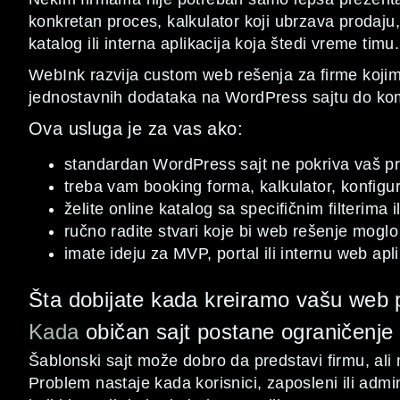
konkretan proces, kalkulator koji ubrzava prodaju,
katalog ili interna aplikacija koja štedi vreme timu.
WebInk razvija custom web rešenja za firme koji
jednostavnih dodataka na WordPress sajtu do kompl
Ova usluga je za vas ako:
standardan WordPress sajt ne pokriva vaš p
treba vam booking forma, kalkulator, konfigura
želite online katalog sa specifičnim filterima i
ručno radite stvari koje bi web rešenje mogl
imate ideju za MVP, portal ili internu web apli
Šta dobijate kada kreiramo vašu web 
Kada
običan sajt postane ograničenje
Šablonski sajt može dobro da predstavi firmu, ali
Problem nastaje kada korisnici, zaposleni ili admi