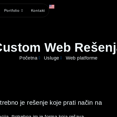
Portfolio
Kontakt
Custom Web Rešenj
Početna
Usluge
Web platforme
trebno je rešenje koje prati način na
cija. Potrebna im je forma koja rešava