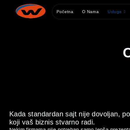
Početna
O Nama
Usluge
Kada standardan sajt nije dovoljan, po
koji vaš biznis stvarno radi.
Nekim firmama nije potreban samo lepša prezenta