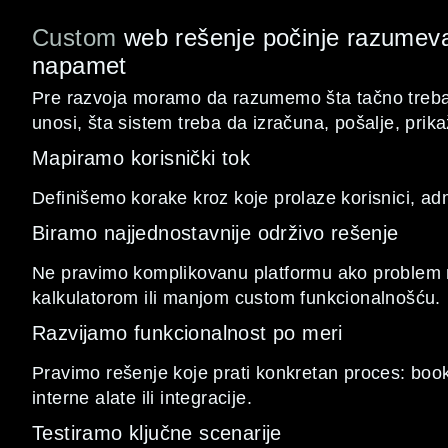
Custom
web rešenje počinje razumev
napamet
Pre razvoja moramo da razumemo šta tačno treba d
unosi, šta sistem treba da izračuna, pošalje, prikaže 
Mapiramo korisnički tok
Definišemo korake kroz koje prolaze korisnici, admi
Biramo najjednostavnije održivo rešenje
Ne pravimo komplikovanu platformu ako problem
kalkulatorom ili manjom custom funkcionalnošću.
Razvijamo funkcionalnost po meri
Pravimo rešenje koje prati konkretan proces: booki
interne alate ili integracije.
Testiramo ključne scenarije