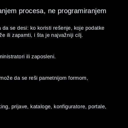
anjem procesa, ne programiranjem
a se desi: ko koristi rešenje, koje podatke
ili zapamti, i šta je najvažniji cilj.
nistratori ili zaposleni.
 može da se reši pametnijom formom,
ng, prijave, kataloge, konfiguratore, portale,