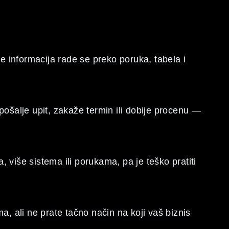
je informacija rade se preko poruka, tabela i
pošalje upit, zakaže termin ili dobije procenu —
 više sistema ili porukama, pa je teško pratiti
a, ali ne prate tačno način na koji vaš biznis