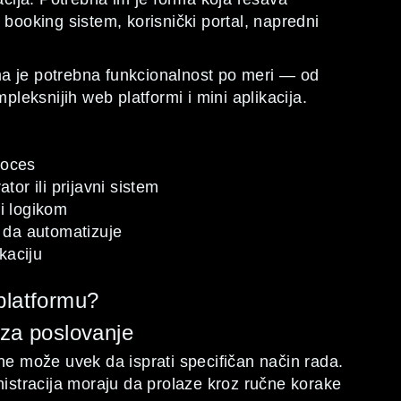
 booking sistem, korisnički portal, napredni
ma je potrebna funkcionalnost po meri — od
eksnijih web platformi i mini aplikacija.
roces
tor ili prijavni sistem
li logikom
o da automatizuje
kaciju
platformu?
 za poslovanje
 ne može uvek da isprati specifičan način rada.
nistracija moraju da prolaze kroz ručne korake