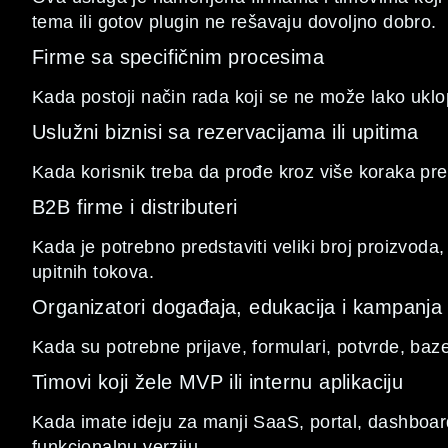
tema ili gotov plugin ne rešavaju dovoljno dobro.
Firme sa specifičnim procesima
Kada postoji način rada koji se ne može lako uklopi
Uslužni biznisi sa rezervacijama ili upitima
Kada korisnik treba da prođe kroz više koraka pre 
B2B firme i distributeri
Kada je potrebno predstaviti veliki broj proizvoda, 
upitnih tokova.
Organizatori događaja, edukacija i kampanja
Kada su potrebne prijave, formulari, potvrde, baze
Timovi koji žele MVP ili internu aplikaciju
Kada imate ideju za manji SaaS, portal, dashboard il
funkcionalnu verziju