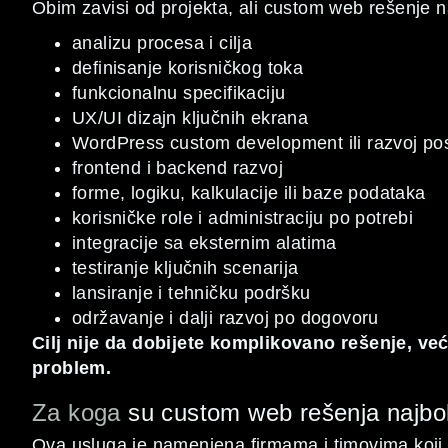
Obim zavisi od projekta, ali custom web rešenje n
analizu procesa i cilja
definisanje korisničkog toka
funkcionalnu specifikaciju
UX/UI dizajn ključnih ekrana
WordPress custom development ili razvoj po
frontend i backend razvoj
forme, logiku, kalkulacije ili baze podataka
korisničke role i administraciju po potrebi
integracije sa eksternim alatima
testiranje ključnih scenarija
lansiranje i tehničku podršku
održavanje i dalji razvoj po dogovoru
Cilj nije da dobijete komplikovano rešenje, ve
problem.
Za koga
su custom web rešenja najbolj
Ova usluga je namenjena firmama i timovima koji i