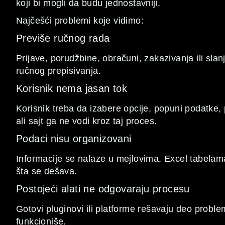
koji bi mogli da budu jednostavniji.
Najčešći problemi koje vidimo:
Previše ručnog rada
Prijave, porudžbine, obračuni, zakazivanja ili slan
ručnog prepisivanja.
Korisnik nema jasan tok
Korisnik treba da izabere opcije, popuni podatke, 
ali sajt ga ne vodi kroz taj proces.
Podaci nisu organizovani
Informacije se nalaze u mejlovima, Excel tabelama,
šta se dešava.
Postojeći alati ne odgovaraju procesu
Gotovi pluginovi ili platforme rešavaju deo problem
funkcioniše.